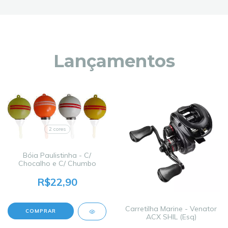
Lançamentos
2 cores
Bóia Paulistinha - C/
Chocalho e C/ Chumbo
R$22,90
Carretilha Marine - Venator
COMPRAR
ACX SHIL (Esq)