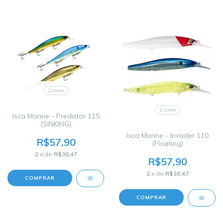
2 cores
2 cores
Isca Marine - Predator 115
(SINKING)
Isca Marine - Invader 110
R$57,90
(Floating)
2
x de
R$30,47
R$57,90
2
x de
R$30,47
COMPRAR
COMPRAR