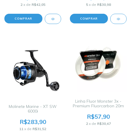
2
x de
R$42,05
5
x de
R$30,98
COMPRAR
COMPRAR
Linha Fluor Monster 3x -
Premium Fluorcarbon 20m
Molinete Marine - XT SW
6000i
R$57,90
R$283,90
2
x de
R$30,47
11
x de
R$31,52