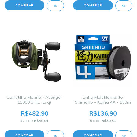
Carretilha Marine - Avenger
Linha Multifilamento
11000 SHIL (Esq)
Shimano - Kairiki 4X - 150m
R$482,90
R$136,90
12
x de
R$49,94
5
x de
R$30,31
COMPRAR